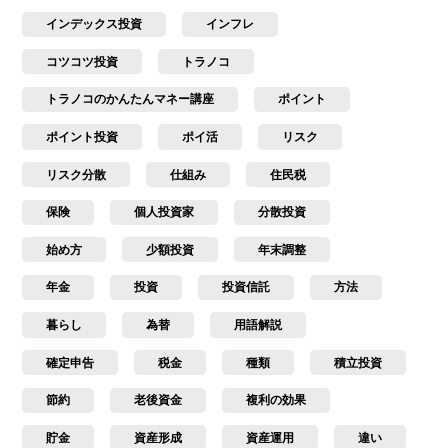
インデックス投資
インフレ
コツコツ投資
トラノコ
トラノコのかんたんマネー講座
ポイント
ポイント投資
ポイ活
リスク
リスク分散
仕組み
住民税
保険
個人投資家
分散投資
始め方
少額投資
年末調整
年金
投資
投資信託
方法
暮らし
為替
用語解説
確定申告
税金
種類
積立投資
節約
老後資金
複利の効果
貯金
資産形成
資産運用
違い