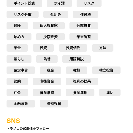
ポイント投資
ポイ活
リスク
リスク分散
仕組み
住民税
保険
個人投資家
分散投資
始め方
少額投資
年末調整
年金
投資
投資信託
方法
暮らし
為替
用語解説
確定申告
税金
種類
積立投資
節約
老後資金
複利の効果
貯金
資産形成
資産運用
違い
金融政策
長期投資
SNS
トラノコ公式SNSをフォロー