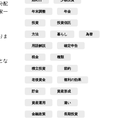
始め方
少額投資
分配
家一
年末調整
年金
投資
投資信託
方法
暮らし
為替
りま
用語解説
確定申告
税金
種類
とな
積立投資
節約
老後資金
複利の効果
貯金
資産形成
資産運用
違い
金融政策
長期投資