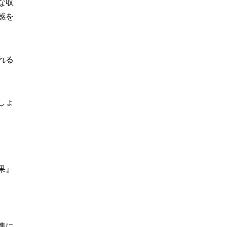
な収
感を
れる
しょ
果』
準に