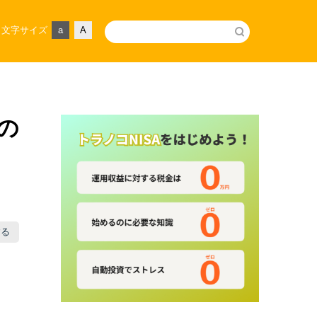
文字サイズ
a
A
の
する