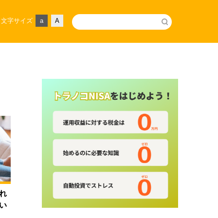
文字サイズ
a
A
れ
い