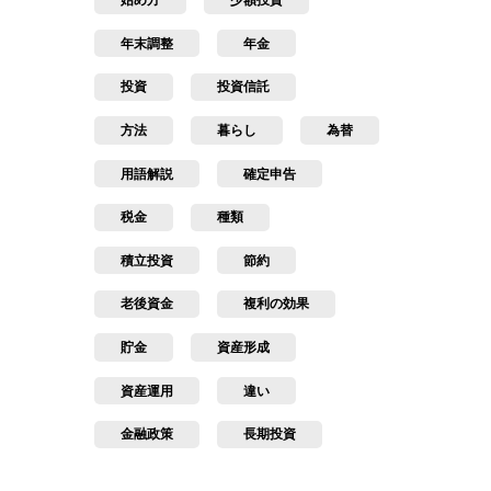
始め方
少額投資
年末調整
年金
投資
投資信託
方法
暮らし
為替
用語解説
確定申告
税金
種類
積立投資
節約
老後資金
複利の効果
貯金
資産形成
資産運用
違い
金融政策
長期投資