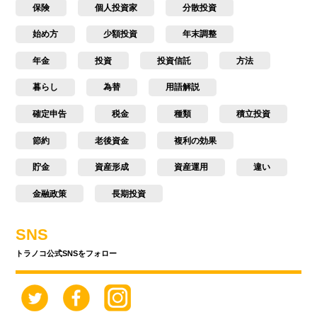
保険
個人投資家
分散投資
始め方
少額投資
年末調整
年金
投資
投資信託
方法
暮らし
為替
用語解説
確定申告
税金
種類
積立投資
節約
老後資金
複利の効果
貯金
資産形成
資産運用
違い
金融政策
長期投資
SNS
トラノコ公式SNSをフォロー