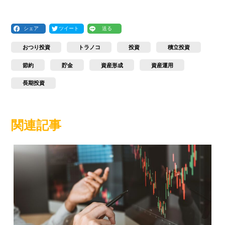
シェア
ツイート
送る
おつり投資
トラノコ
投資
積立投資
節約
貯金
資産形成
資産運用
長期投資
関連記事