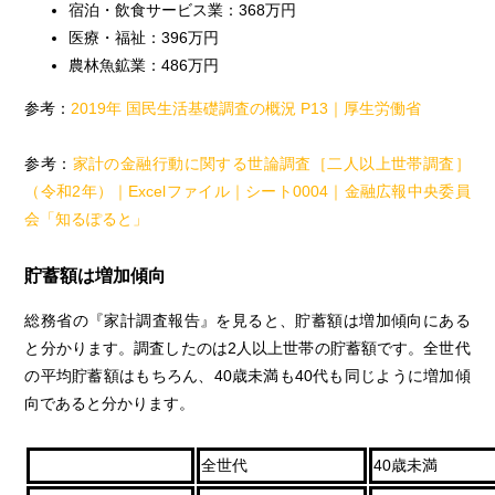
宿泊・飲食サービス業：368万円
医療・福祉：396万円
農林魚鉱業：486万円
参考：
2019年 国民生活基礎調査の概況 P13｜厚生労働省
参考：
家計の金融行動に関する世論調査［二人以上世帯調査］
（令和2年）｜Excelファイル｜シート0004｜金融広報中央委員
会「知るぽると」
貯蓄額は増加傾向
総務省の『家計調査報告』を見ると、貯蓄額は増加傾向にある
と分かります。調査したのは2人以上世帯の貯蓄額です。全世代
の平均貯蓄額はもちろん、40歳未満も40代も同じように増加傾
向であると分かります。
全世代
40歳未満