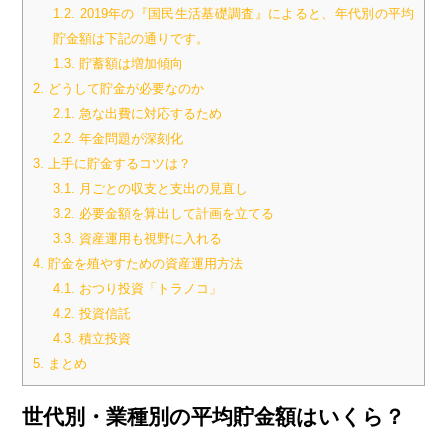
1.2.
2019年の『国民生活基礎調査』によると、年代別の平均
貯金額は下記の通りです。
1.3.
貯蓄額は増加傾向
2.
どうして貯金が必要なのか
2.1.
急な出費に対応するため
2.2.
年金問題が深刻化
3.
上手に貯金するコツは？
3.1.
月ごとの収支と支出の見直し
3.2.
必要金額を算出して計画を立てる
3.3.
資産運用も視野に入れる
4.
貯金を殖やすための資産運用方法
4.1.
おつり投資「トラノコ」
4.2.
投資信託
4.3.
積立投資
5.
まとめ
世代別・業種別の平均貯金額はいくら？