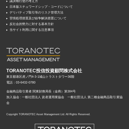
議決権行使の考え方
日本版スチュワードシップ・コードについて
デリバティブ取引等のリスク管理方法
苦情処理措置及び紛争解決措置について
反社会的勢力に対する基本方針
当サイト利用に関する注意事項
TORANOTEC投信投資顧問株式会社
東京都港区虎ノ門4-3-1城山トラストタワー36階
電話：03-6432-0780
金融商品取引業者 関東財務局長（金商）第384号
加入協会 : 一般社団法人 資産運用業協会 一般社団法人 第二種金融商品取引業協
会
Copyright TORANOTEC Asset Management Ltd. All Rights Reserved.