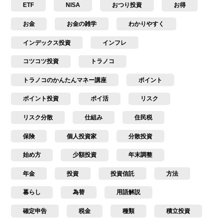
ETF
NISA
おつり投資
お得
お金
お金の雑学
わかりやすく
インデックス投資
インフレ
コツコツ投資
トラノコ
トラノコのかんたんマネー講座
ポイント
ポイント投資
ポイ活
リスク
リスク分散
仕組み
住民税
保険
個人投資家
分散投資
始め方
少額投資
年末調整
年金
投資
投資信託
方法
暮らし
為替
用語解説
確定申告
税金
種類
積立投資