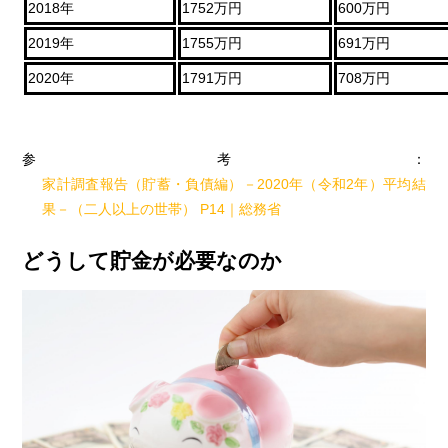
2018年
1752万円
600万円
2019年
1755万円
691万円
2020年
1791万円
708万円
参考：
家計調査報告（貯蓄・負債編）－2020年（令和2年）平均結
果－（二人以上の世帯） P14｜総務省
どうして貯金が必要なのか