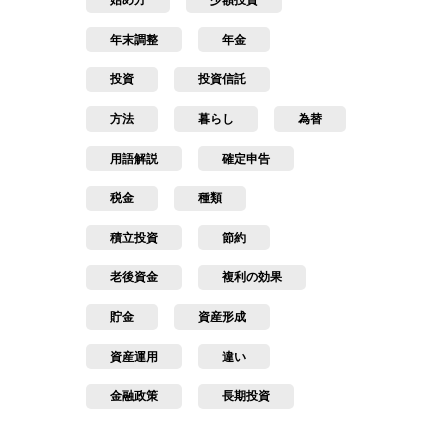
始め方
少額投資
年末調整
年金
投資
投資信託
方法
暮らし
為替
用語解説
確定申告
税金
種類
積立投資
節約
老後資金
複利の効果
貯金
資産形成
資産運用
違い
金融政策
長期投資