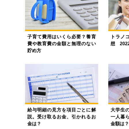
子育て費用はいくら必要？養育
トラノ
費や教育費の金額と無理のない
想 202
貯め方
給与明細の見方を項目ごとに解
大学生
説。受け取るお金、引かれるお
一人暮
金は？
金額は？