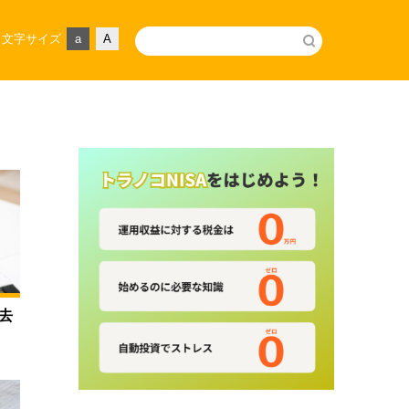
文字サイズ
a
A
去