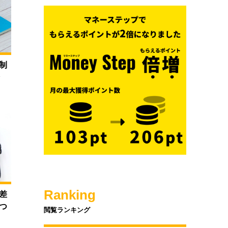
制
介
Ranking
差
つ
閲覧ランキング