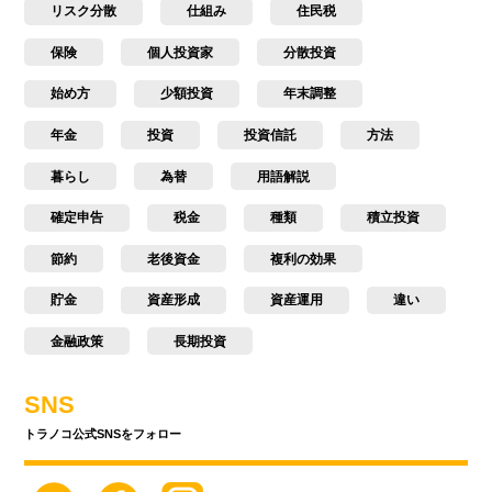
リスク分散
仕組み
住民税
保険
個人投資家
分散投資
始め方
少額投資
年末調整
年金
投資
投資信託
方法
暮らし
為替
用語解説
確定申告
税金
種類
積立投資
節約
老後資金
複利の効果
貯金
資産形成
資産運用
違い
金融政策
長期投資
SNS
トラノコ公式SNSをフォロー