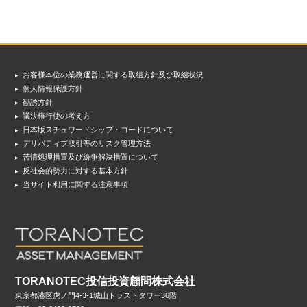
お客様本位の業務運営に関する取組方針及び取組状況
個人情報保護方針
勧誘方針
議決権行使の考え方
日本版スチュワードシップ・コードについて
デリバティブ取引等のリスク管理方法
苦情処理措置及び紛争解決措置について
反社会的勢力に対する基本方針
当サイト利用に関する注意事項
TORANOTEC投信投資顧問株式会社
東京都港区虎ノ門4-3-1城山トラストタワー36階