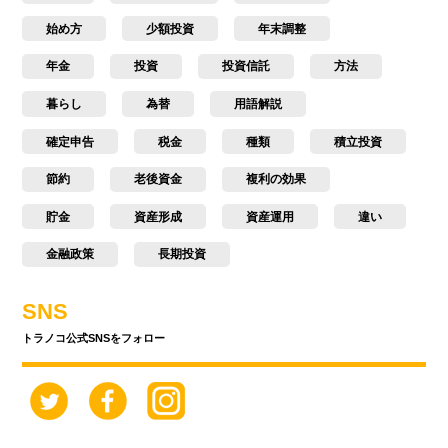
始め方
少額投資
年末調整
年金
投資
投資信託
方法
暮らし
為替
用語解説
確定申告
税金
種類
積立投資
節約
老後資金
複利の効果
貯金
資産形成
資産運用
違い
金融政策
長期投資
SNS
トラノコ公式SNSをフォロー