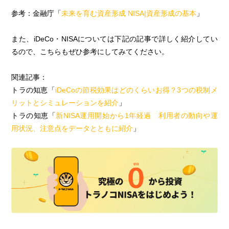
参考：金融庁「
未来を育む資産形成 NISA|資産形成の基本
」
また、iDeCo・NISAについては下記の記事で詳しく紹介してい
るので、こちらもぜひ参考にしてみてください。
関連記事：
トラの知恵「
iDeCoの節税効果はどのくらいお得？3つの税制メ
リットとシミュレーションを紹介
」
トラの知恵「
新NISA運用開始から1年経過 利用者の動向や運
用状況、注意点をデータとともに紹介
」