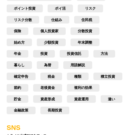
ポイント投資
ポイ活
リスク
リスク分散
仕組み
住民税
保険
個人投資家
分散投資
始め方
少額投資
年末調整
年金
投資
投資信託
方法
暮らし
為替
用語解説
確定申告
税金
種類
積立投資
節約
老後資金
複利の効果
貯金
資産形成
資産運用
違い
金融政策
長期投資
SNS