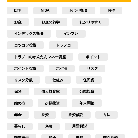
ETF
NISA
おつり投資
お得
お金
お金の雑学
わかりやすく
インデックス投資
インフレ
コツコツ投資
トラノコ
トラノコのかんたんマネー講座
ポイント
ポイント投資
ポイ活
リスク
リスク分散
仕組み
住民税
保険
個人投資家
分散投資
始め方
少額投資
年末調整
年金
投資
投資信託
方法
暮らし
為替
用語解説
確定申告
税金
種類
積立投資