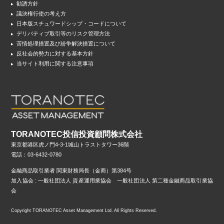
勧誘方針
議決権行使の考え方
日本版スチュワードシップ・コードについて
デリバティブ取引等のリスク管理方法
苦情処理措置及び紛争解決措置について
反社会的勢力に対する基本方針
当サイト利用に関する注意事項
TORANOTEC投信投資顧問株式会社
東京都港区虎ノ門4-3-1城山トラストタワー36階
電話：03-6432-0780
金融商品取引業者 関東財務局長（金商）第384号
加入協会 : 一般社団法人 資産運用業協会 一般社団法人 第二種金融商品取引業協
会
Copyright TORANOTEC Asset Management Ltd. All Rights Reserved.