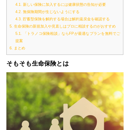
4.1.
新しい保険に加入するには健康状態の告知が必要
4.2.
無保険期間が生じないようにする
4.3.
貯蓄型保険を解約する場合は解約返戻金を確認する
5.
生命保険の新規加入や見直しはプロに相談するのがおすすめ
5.1.
「トラノコ保険相談」ならFPが最適なプランを無料でご
提案
6.
まとめ
そもそも生命保険とは