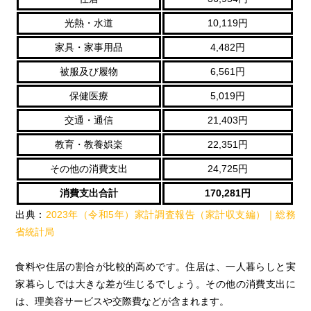
光熱・水道
10,119円
家具・家事用品
4,482円
被服及び履物
6,561円
保健医療
5,019円
交通・通信
21,403円
教育・教養娯楽
22,351円
その他の消費支出
24,725円
消費支出合計
170,281円
出典：
2023年（令和5年）家計調査報告（家計収支編）｜総務
省統計局
食料や住居の割合が比較的高めです。住居は、一人暮らしと実
家暮らしでは大きな差が生じるでしょう。その他の消費支出に
は、理美容サービスや交際費などが含まれます。