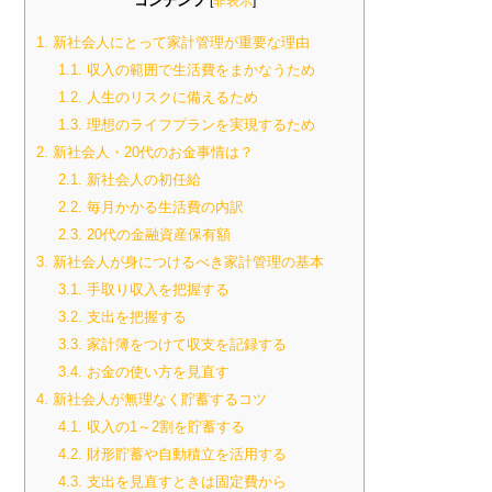
コンテンツ
[
非表示
]
1.
新社会人にとって家計管理が重要な理由
1.1.
収入の範囲で生活費をまかなうため
1.2.
人生のリスクに備えるため
1.3.
理想のライフプランを実現するため
2.
新社会人・20代のお金事情は？
2.1.
新社会人の初任給
2.2.
毎月かかる生活費の内訳
2.3.
20代の金融資産保有額
3.
新社会人が身につけるべき家計管理の基本
3.1.
手取り収入を把握する
3.2.
支出を把握する
3.3.
家計簿をつけて収支を記録する
3.4.
お金の使い方を見直す
4.
新社会人が無理なく貯蓄するコツ
4.1.
収入の1～2割を貯蓄する
4.2.
財形貯蓄や自動積立を活用する
4.3.
支出を見直すときは固定費から