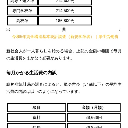
高専・短大卒
214,600円
専門学校卒
214,500円
高校卒
186,800円
出典：
令和5年賃金構造基本統計調査（新規学卒者）｜厚生労働省
新社会人が一人暮らしを始める場合、上記の金額の範囲で毎月
の生活費をまかなう必要があります。
毎月かかる生活費の内訳
総務省統計局の調査によると、単身世帯（34歳以下）の平均生
活費の内訳は以下のようになっています。
項目
金額（月額）
食料
38,666円
住居
36,954円