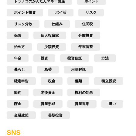
トラノコのかんたんマネー講座
ポイント
ポイント投資
ポイ活
リスク
リスク分散
仕組み
住民税
保険
個人投資家
分散投資
始め方
少額投資
年末調整
年金
投資
投資信託
方法
暮らし
為替
用語解説
確定申告
税金
種類
積立投資
節約
老後資金
複利の効果
貯金
資産形成
資産運用
違い
金融政策
長期投資
SNS