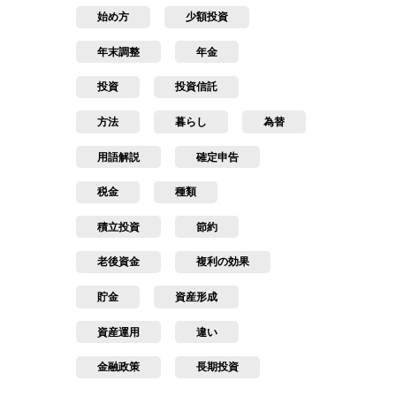
始め方
少額投資
年末調整
年金
投資
投資信託
方法
暮らし
為替
用語解説
確定申告
税金
種類
積立投資
節約
老後資金
複利の効果
貯金
資産形成
資産運用
違い
金融政策
長期投資