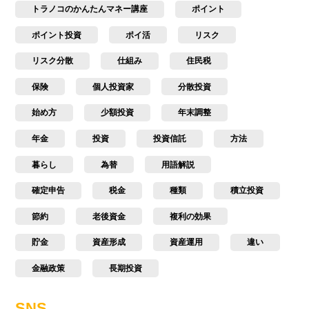
トラノコのかんたんマネー講座
ポイント
ポイント投資
ポイ活
リスク
リスク分散
仕組み
住民税
保険
個人投資家
分散投資
始め方
少額投資
年末調整
年金
投資
投資信託
方法
暮らし
為替
用語解説
確定申告
税金
種類
積立投資
節約
老後資金
複利の効果
貯金
資産形成
資産運用
違い
金融政策
長期投資
SNS