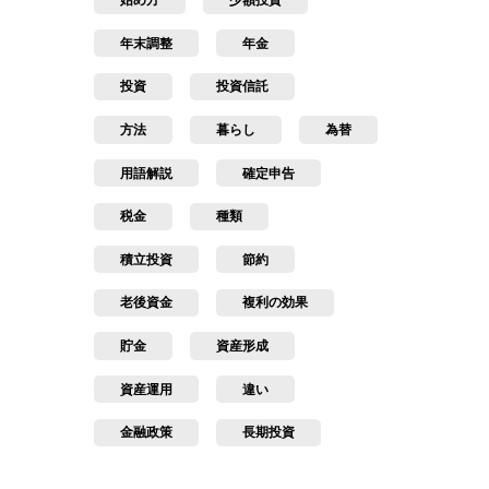
始め方
少額投資
年末調整
年金
投資
投資信託
方法
暮らし
為替
用語解説
確定申告
税金
種類
積立投資
節約
老後資金
複利の効果
貯金
資産形成
資産運用
違い
金融政策
長期投資