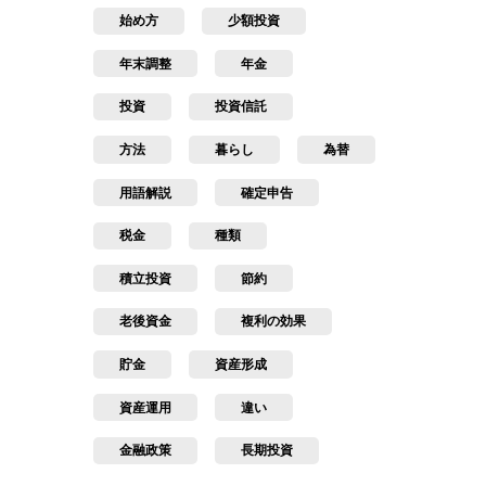
始め方
少額投資
年末調整
年金
投資
投資信託
方法
暮らし
為替
用語解説
確定申告
税金
種類
積立投資
節約
老後資金
複利の効果
貯金
資産形成
資産運用
違い
金融政策
長期投資