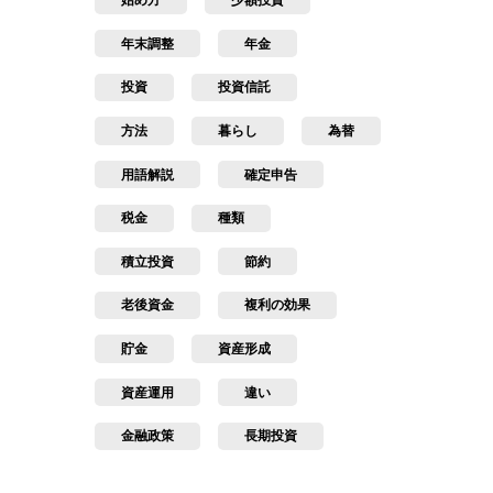
始め方
少額投資
年末調整
年金
投資
投資信託
方法
暮らし
為替
用語解説
確定申告
税金
種類
積立投資
節約
老後資金
複利の効果
貯金
資産形成
資産運用
違い
金融政策
長期投資