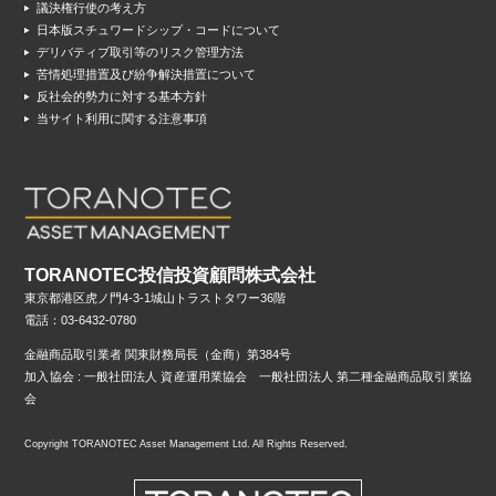
議決権行使の考え方
日本版スチュワードシップ・コードについて
デリバティブ取引等のリスク管理方法
苦情処理措置及び紛争解決措置について
反社会的勢力に対する基本方針
当サイト利用に関する注意事項
TORANOTEC投信投資顧問株式会社
東京都港区虎ノ門4-3-1城山トラストタワー36階
電話：03-6432-0780
金融商品取引業者 関東財務局長（金商）第384号
加入協会 : 一般社団法人 資産運用業協会 一般社団法人 第二種金融商品取引業協
会
Copyright TORANOTEC Asset Management Ltd. All Rights Reserved.