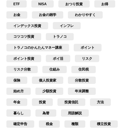
ETF
NISA
おつり投資
お得
お金
お金の雑学
わかりやすく
インデックス投資
インフレ
コツコツ投資
トラノコ
トラノコのかんたんマネー講座
ポイント
ポイント投資
ポイ活
リスク
リスク分散
仕組み
住民税
保険
個人投資家
分散投資
始め方
少額投資
年末調整
年金
投資
投資信託
方法
暮らし
為替
用語解説
確定申告
税金
種類
積立投資