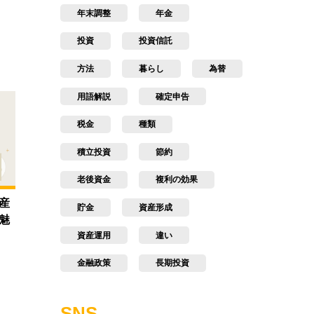
年末調整
年金
投資
投資信託
方法
暮らし
為替
用語解説
確定申告
税金
種類
積立投資
節約
老後資金
複利の効果
産
貯金
資産形成
魅
資産運用
違い
金融政策
長期投資
SNS