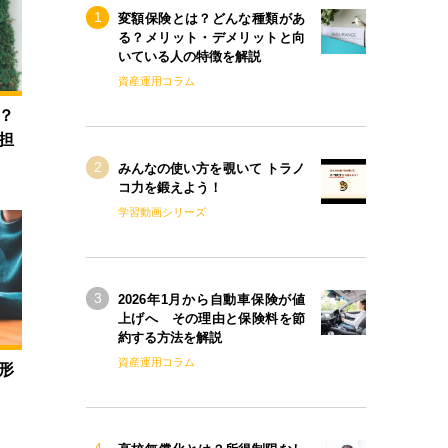
変額保険とは？どんな種類があ
る？メリット・デメリットと向
いている人の特徴を解説
資産運用コラム
？
担
みんなの使い方を覗いて トラノ
コ力を鍛えよう！
学習動画シリーズ
2026年1月から自動車保険が値
上げへ その理由と保険料を節
約する方法を解説
資産運用コラム
形