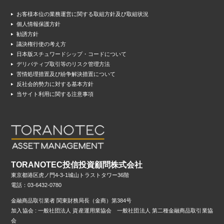
お客様本位の業務運営に関する取組方針及び取組状況
個人情報保護方針
勧誘方針
議決権行使の考え方
日本版スチュワードシップ・コードについて
デリバティブ取引等のリスク管理方法
苦情処理措置及び紛争解決措置について
反社会的勢力に対する基本方針
当サイト利用に関する注意事項
TORANOTEC投信投資顧問株式会社
東京都港区虎ノ門4-3-1城山トラストタワー36階
電話：03-6432-0780
金融商品取引業者 関東財務局長（金商）第384号
加入協会 : 一般社団法人 資産運用業協会 一般社団法人 第二種金融商品取引業協
会