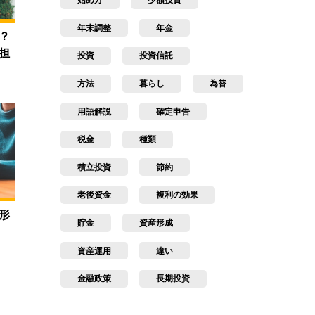
始め方
少額投資
年末調整
年金
？
担
投資
投資信託
方法
暮らし
為替
用語解説
確定申告
税金
種類
積立投資
節約
老後資金
複利の効果
形
貯金
資産形成
資産運用
違い
金融政策
長期投資