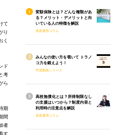
変額保険とは？どんな種類があ
る？メリット・デメリットと向
けて
いている人の特徴を解説
資産運用コラム
がり
おく
みんなの使い方を覗いて トラノ
コ力を鍛えよう！
ンド
学習動画シリーズ
と考
がら
高校無償化とは？所得制限なし
の支援はいつから？制度内容と
利用時の注意点を解説
時期
資産運用コラム
期間
加者
着す