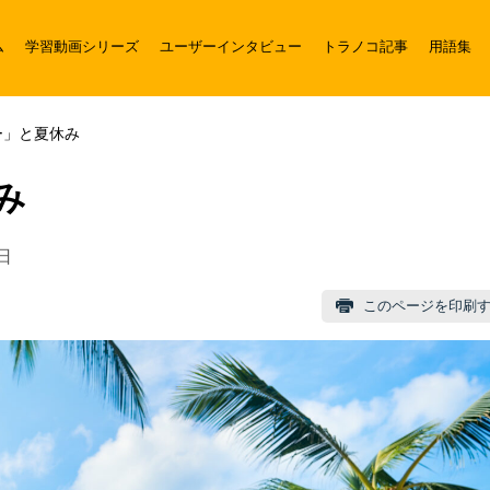
ム
学習動画シリーズ
ユーザーインタビュー
トラノコ記事
用語集
ー」と夏休み
み
日
このページを印刷