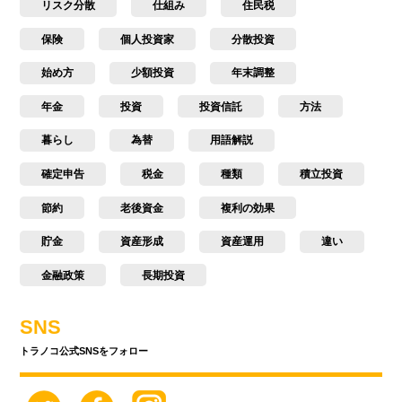
リスク分散
仕組み
住民税
保険
個人投資家
分散投資
始め方
少額投資
年末調整
年金
投資
投資信託
方法
暮らし
為替
用語解説
確定申告
税金
種類
積立投資
節約
老後資金
複利の効果
貯金
資産形成
資産運用
違い
金融政策
長期投資
SNS
トラノコ公式SNSをフォロー