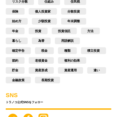
リスク分散
仕組み
住民税
保険
個人投資家
分散投資
始め方
少額投資
年末調整
年金
投資
投資信託
方法
暮らし
為替
用語解説
確定申告
税金
種類
積立投資
節約
老後資金
複利の効果
貯金
資産形成
資産運用
違い
金融政策
長期投資
SNS
トラノコ公式SNSをフォロー