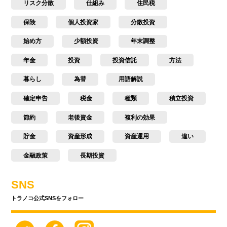
リスク分散
仕組み
住民税
保険
個人投資家
分散投資
始め方
少額投資
年末調整
年金
投資
投資信託
方法
暮らし
為替
用語解説
確定申告
税金
種類
積立投資
節約
老後資金
複利の効果
貯金
資産形成
資産運用
違い
金融政策
長期投資
SNS
トラノコ公式SNSをフォロー