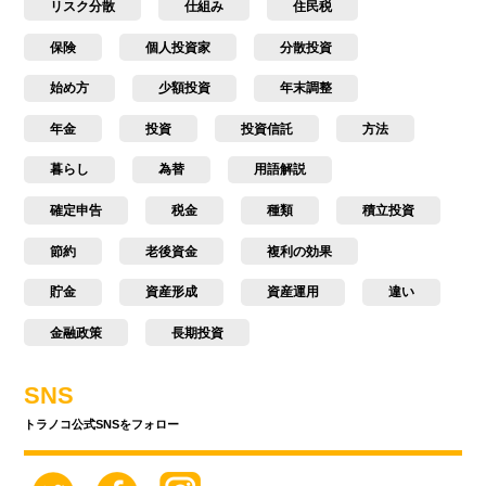
リスク分散
仕組み
住民税
保険
個人投資家
分散投資
始め方
少額投資
年末調整
年金
投資
投資信託
方法
暮らし
為替
用語解説
確定申告
税金
種類
積立投資
節約
老後資金
複利の効果
貯金
資産形成
資産運用
違い
金融政策
長期投資
SNS
トラノコ公式SNSをフォロー