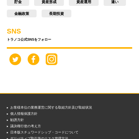
貯金
資産形成
資産運用
違い
金融政策
長期投資
SNS
トラノコ公式SNSをフォロー
お客様本位の業務運営に関する取組方針及び取組状況
個人情報保護方針
勧誘方針
議決権行使の考え方
日本版スチュワードシップ・コードについて
デリバティブ取引等のリスク管理方法