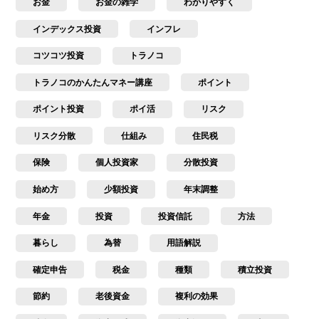
お金
お金の雑学
わかりやすく
インデックス投資
インフレ
コツコツ投資
トラノコ
トラノコのかんたんマネー講座
ポイント
ポイント投資
ポイ活
リスク
リスク分散
仕組み
住民税
保険
個人投資家
分散投資
始め方
少額投資
年末調整
年金
投資
投資信託
方法
暮らし
為替
用語解説
確定申告
税金
種類
積立投資
節約
老後資金
複利の効果