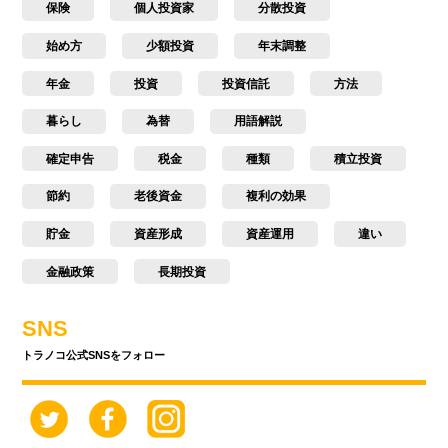
保険
個人投資家
分散投資
始め方
少額投資
年末調整
年金
投資
投資信託
方法
暮らし
為替
用語解説
確定申告
税金
種類
積立投資
節約
老後資金
複利の効果
貯金
資産形成
資産運用
違い
金融政策
長期投資
SNS
トラノコ公式SNSをフォロー