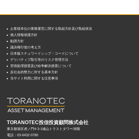
お客様本位の業務運営に関する取組方針及び取組状況
個人情報保護方針
勧誘方針
議決権行使の考え方
日本版スチュワードシップ・コードについて
デリバティブ取引等のリスク管理方法
苦情処理措置及び紛争解決措置について
反社会的勢力に対する基本方針
当サイト利用に関する注意事項
TORANOTEC投信投資顧問株式会社
東京都港区虎ノ門4-3-1城山トラストタワー36階
電話：03-6432-0780