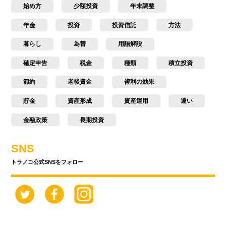
始め方
少額投資
年末調整
年金
投資
投資信託
方法
暮らし
為替
用語解説
確定申告
税金
種類
積立投資
節約
老後資金
複利の効果
貯金
資産形成
資産運用
違い
金融政策
長期投資
SNS
トラノコ公式SNSをフォロー