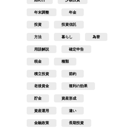
始め方
少額投資
年末調整
年金
投資
投資信託
方法
暮らし
為替
用語解説
確定申告
税金
種類
積立投資
節約
老後資金
複利の効果
貯金
資産形成
資産運用
違い
金融政策
長期投資